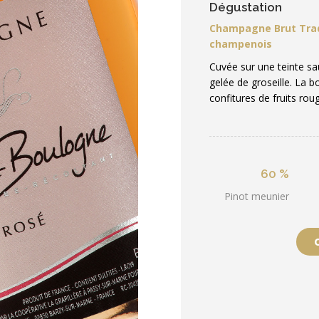
Dégustation
Champagne Brut Trad
champenois
Cuvée sur une teinte s
gelée de groseille. La 
confitures de fruits roug
60 %
Pinot meunier